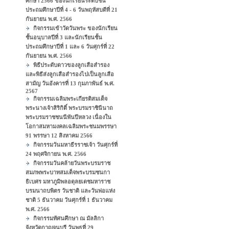
ศึกษา 2566 ของนักเรียนระดับชั้น
ประถมศึกษาปีที่ 4 - 6 วันพฤหัสบดีที่ 21
กันยายน พ.ศ. 2566
กิจกรรมเข้าวัดวันพระ ของนักเรียน
ชั้นอนุบาลปีที่ 3 และนักเรียนชั้น
ประถมศึกษาปีที่ 1 และ 6 วันศุกร์ที่ 22
กันยายน พ.ศ. 2566
พิธีประดับดาวของลูกเสือสำรอง
และพิธีส่งลูกเสือสำรองไปเป็นลูกเสือ
สามัญ วันอังคารที่ 13 กุมภาพันธ์ พ.ศ.
2567
กิจกรรมเฉลิมพระเกียรติสมเด็จ
พระนางเจ้าสิริกิติ์ พระบรมราชินีนาถ
พระบรมราชชนนีพันปีหลวง เนื่องใน
โอกาสมหามงคลเฉลิมพระชนมพรรษา
91 พรรษา 12 สิงหาคม 2566
กิจกรรมวันมหาธีรราชเจ้า วันศุกร์ที่
24 พฤศจิกายน พ.ศ. 2566
กิจกรรมวันคล้ายวันพระบรมราช
สมภพพระบาทสมเด็จพระบรมชนกา
ธิเบศร มหาภูมิพลอดุลยเดชมหาราช
บรมนาถบพิตร วันชาติ และวันพ่อแห่ง
ชาติ 5 ธันวาคม วันศุกร์ที่ 1 ธันวาคม
พ.ศ. 2566
กิจกรรมทัศนศึกษา ณ มัลลิกา
จังหวัดกาญจนบุรี วันพุธที่ 29