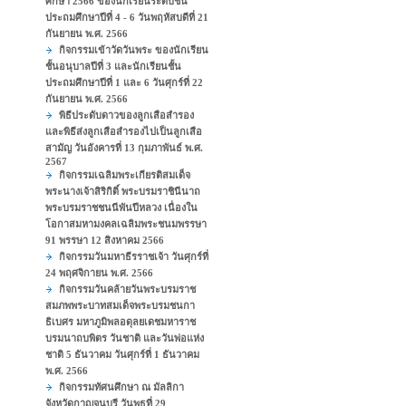
ศึกษา 2566 ของนักเรียนระดับชั้น
ประถมศึกษาปีที่ 4 - 6 วันพฤหัสบดีที่ 21
กันยายน พ.ศ. 2566
กิจกรรมเข้าวัดวันพระ ของนักเรียน
ชั้นอนุบาลปีที่ 3 และนักเรียนชั้น
ประถมศึกษาปีที่ 1 และ 6 วันศุกร์ที่ 22
กันยายน พ.ศ. 2566
พิธีประดับดาวของลูกเสือสำรอง
และพิธีส่งลูกเสือสำรองไปเป็นลูกเสือ
สามัญ วันอังคารที่ 13 กุมภาพันธ์ พ.ศ.
2567
กิจกรรมเฉลิมพระเกียรติสมเด็จ
พระนางเจ้าสิริกิติ์ พระบรมราชินีนาถ
พระบรมราชชนนีพันปีหลวง เนื่องใน
โอกาสมหามงคลเฉลิมพระชนมพรรษา
91 พรรษา 12 สิงหาคม 2566
กิจกรรมวันมหาธีรราชเจ้า วันศุกร์ที่
24 พฤศจิกายน พ.ศ. 2566
กิจกรรมวันคล้ายวันพระบรมราช
สมภพพระบาทสมเด็จพระบรมชนกา
ธิเบศร มหาภูมิพลอดุลยเดชมหาราช
บรมนาถบพิตร วันชาติ และวันพ่อแห่ง
ชาติ 5 ธันวาคม วันศุกร์ที่ 1 ธันวาคม
พ.ศ. 2566
กิจกรรมทัศนศึกษา ณ มัลลิกา
จังหวัดกาญจนบุรี วันพุธที่ 29