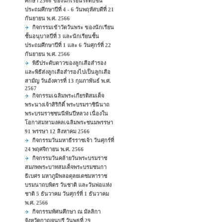
ศึกษา 2566 ของนักเรียนระดับชั้น
ประถมศึกษาปีที่ 4 - 6 วันพฤหัสบดีที่ 21
กันยายน พ.ศ. 2566
กิจกรรมเข้าวัดวันพระ ของนักเรียน
ชั้นอนุบาลปีที่ 3 และนักเรียนชั้น
ประถมศึกษาปีที่ 1 และ 6 วันศุกร์ที่ 22
กันยายน พ.ศ. 2566
พิธีประดับดาวของลูกเสือสำรอง
และพิธีส่งลูกเสือสำรองไปเป็นลูกเสือ
สามัญ วันอังคารที่ 13 กุมภาพันธ์ พ.ศ.
2567
กิจกรรมเฉลิมพระเกียรติสมเด็จ
พระนางเจ้าสิริกิติ์ พระบรมราชินีนาถ
พระบรมราชชนนีพันปีหลวง เนื่องใน
โอกาสมหามงคลเฉลิมพระชนมพรรษา
91 พรรษา 12 สิงหาคม 2566
กิจกรรมวันมหาธีรราชเจ้า วันศุกร์ที่
24 พฤศจิกายน พ.ศ. 2566
กิจกรรมวันคล้ายวันพระบรมราช
สมภพพระบาทสมเด็จพระบรมชนกา
ธิเบศร มหาภูมิพลอดุลยเดชมหาราช
บรมนาถบพิตร วันชาติ และวันพ่อแห่ง
ชาติ 5 ธันวาคม วันศุกร์ที่ 1 ธันวาคม
พ.ศ. 2566
กิจกรรมทัศนศึกษา ณ มัลลิกา
จังหวัดกาญจนบุรี วันพุธที่ 29